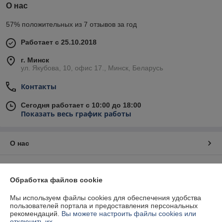
О нас
57% положительных из 7 отзывов за год
Работает с 25.10.2018
г. Минск
ул. Якубова, 10, офис 17., Минск, Беларусь
Контакты
Сегодня работает с 10:00 до 18:00
Показать весь график работы
О нас
Контакты
Обработка файлов cookie
Доставка и оплата
Мы используем файлы cookies для обеспечения удобства
пользователей портала и предоставления персональных
График работы
рекомендаций.
Вы можете настроить файлы cookies или
отключить их.